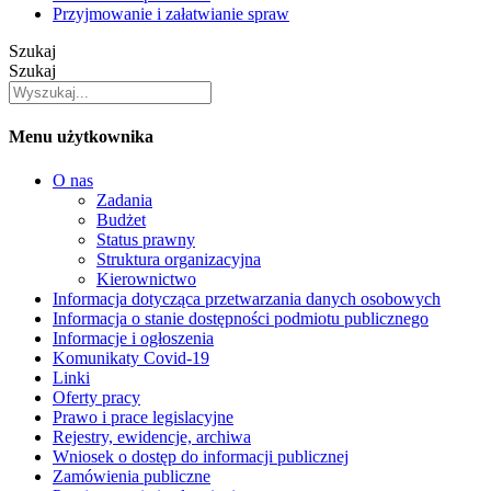
Przyjmowanie i załatwianie spraw
Szukaj
Szukaj
Menu użytkownika
O nas
Zadania
Budżet
Status prawny
Struktura organizacyjna
Kierownictwo
Informacja dotycząca przetwarzania danych osobowych
Informacja o stanie dostępności podmiotu publicznego
Informacje i ogłoszenia
Komunikaty Covid-19
Linki
Oferty pracy
Prawo i prace legislacyjne
Rejestry, ewidencje, archiwa
Wniosek o dostęp do informacji publicznej
Zamówienia publiczne