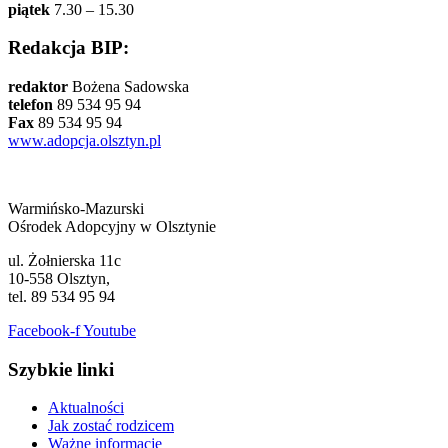
piątek
7.30 – 15.30
Redakcja BIP:
redaktor
Bożena Sadowska
telefon
89 534 95 94
Fax
89 534 95 94
www.adopcja.olsztyn.pl
Warmińsko-Mazurski
Ośrodek Adopcyjny w Olsztynie
ul. Żołnierska 11c
10-558 Olsztyn,
tel. 89 534 95 94
Facebook-f
Youtube
Szybkie linki
Aktualności
Jak zostać rodzicem
Ważne informacje