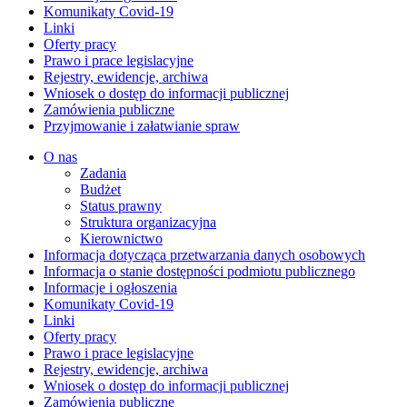
Komunikaty Covid-19
Linki
Oferty pracy
Prawo i prace legislacyjne
Rejestry, ewidencje, archiwa
Wniosek o dostęp do informacji publicznej
Zamówienia publiczne
Przyjmowanie i załatwianie spraw
O nas
Zadania
Budżet
Status prawny
Struktura organizacyjna
Kierownictwo
Informacja dotycząca przetwarzania danych osobowych
Informacja o stanie dostępności podmiotu publicznego
Informacje i ogłoszenia
Komunikaty Covid-19
Linki
Oferty pracy
Prawo i prace legislacyjne
Rejestry, ewidencje, archiwa
Wniosek o dostęp do informacji publicznej
Zamówienia publiczne