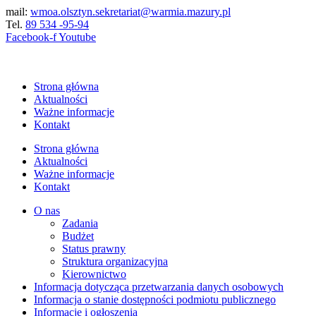
Przejdź
mail:
wmoa.olsztyn.sekretariat@warmia.mazury.pl
do
Tel.
89 534 -95-94
treści
Facebook-f
Youtube
Strona główna
Aktualności
Ważne informacje
Kontakt
Strona główna
Aktualności
Ważne informacje
Kontakt
O nas
Zadania
Budżet
Status prawny
Struktura organizacyjna
Kierownictwo
Informacja dotycząca przetwarzania danych osobowych
Informacja o stanie dostępności podmiotu publicznego
Informacje i ogłoszenia