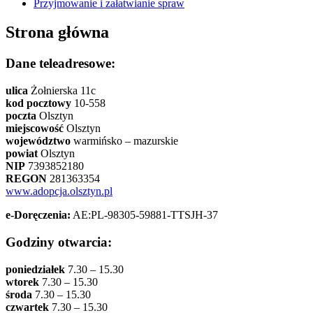
Przyjmowanie i załatwianie spraw
Strona główna
Dane teleadresowe:
ulica
Żołnierska 11c
kod pocztowy
10-558
poczta
Olsztyn
miejscowość
Olsztyn
województwo
warmińsko – mazurskie
powiat
Olsztyn
NIP
7393852180
REGON
281363354
www.adopcja.olsztyn.pl
e-Doręczenia:
AE:PL-98305-59881-TTSJH-37
Godziny otwarcia:
poniedziałek
7.30 – 15.30
wtorek
7.30 – 15.30
środa
7.30 – 15.30
czwartek
7.30 – 15.30